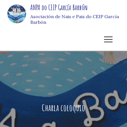
Skip
ANPA do CEIP García Barbón
to
Asociación de Nais e Pais do CEIP García
content
Barbón
Charla coloquio