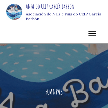
Skip
ANPA do CEIP García Barbón
to
Asociación de Nais e Pais do CEIP García
content
Barbón
FOANPAS