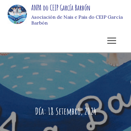
Skip
ANPA do CEIP García Barbón
to
Asociación de Nais e Pais do CEIP García
content
Barbón
Día:
18 Setembro, 2024