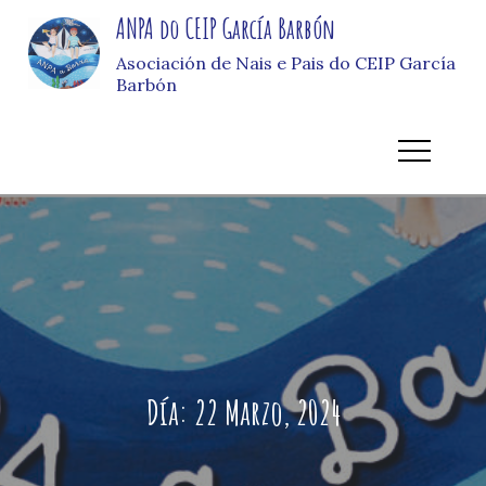
Skip
ANPA do CEIP García Barbón
to
Asociación de Nais e Pais do CEIP García
content
Barbón
Día:
22 Marzo, 2024