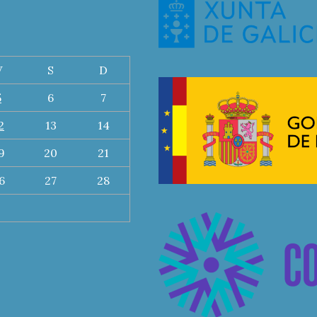
V
S
D
5
6
7
2
13
14
9
20
21
6
27
28