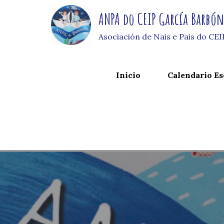
Skip
ANPA do CEIP García Barbó
to
content
Asociación de Nais e Pais do CE
Inicio
Calendario Es