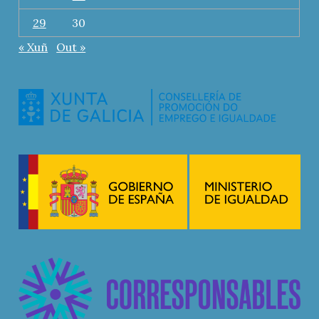
29
30
« Xuñ
Out »