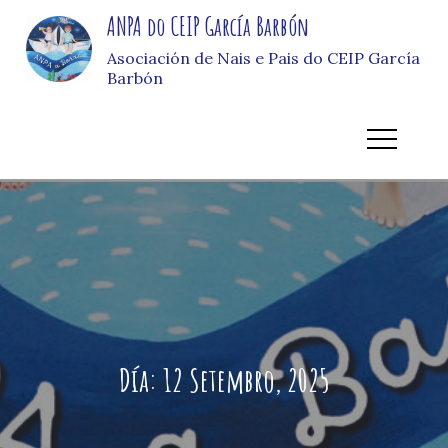
Skip
ANPA do CEIP García Barbón
to
Asociación de Nais e Pais do CEIP García
content
Barbón
Día:
12 Setembro, 2025