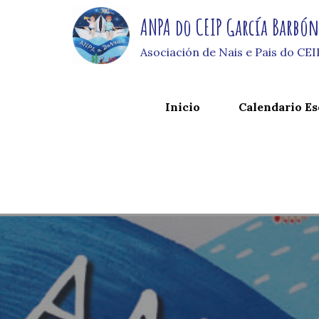
Skip
ANPA do CEIP García Barbó
to
content
Asociación de Nais e Pais do CE
Inicio
Calendario Es