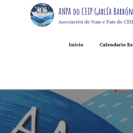
Skip
ANPA do CEIP García Barbó
to
content
Asociación de Nais e Pais do CE
Inicio
Calendario Es