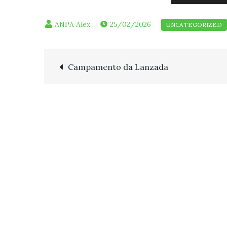
25/02/2026
Navegación
Campamento da Lanzada
de
entradas