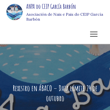
Skip
ANPA do CEIP García Barbón
to
Asociación de Nais e Pais do CEIP García
content
Barbón
Rexistro en ÁBACO – Data límite 24 de
outubro