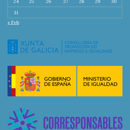
24
25
26
27
28
29
30
31
« Feb