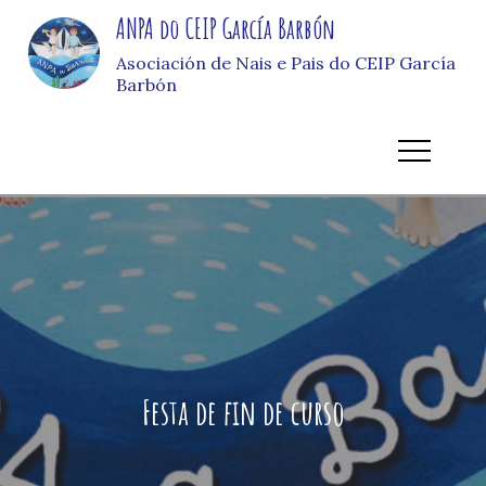
Skip
ANPA do CEIP García Barbón
to
Asociación de Nais e Pais do CEIP García
content
Barbón
Festa de fin de curso