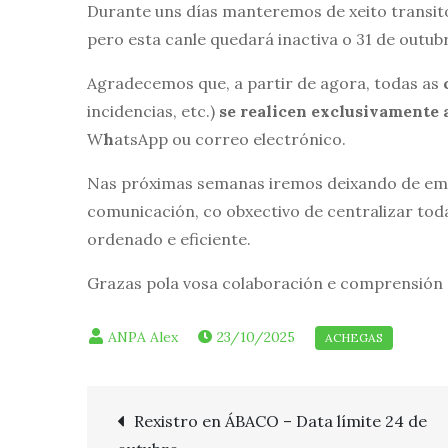
Durante uns días manteremos de xeito transito
pero esta canle quedará inactiva o 31 de outub
Agradecemos que, a partir de agora, todas as
incidencias, etc.)
se realicen exclusivamente 
W
h
atsApp ou correo electrónico.
Nas próximas semanas iremos deixando de emp
comunicación, co obxectivo de centralizar toda
ordenado e eficiente.
Grazas pola vosa colaboración e comprensión 
23/10/2025
Navegación
Rexistro en ÁBACO – Data límite 24 de