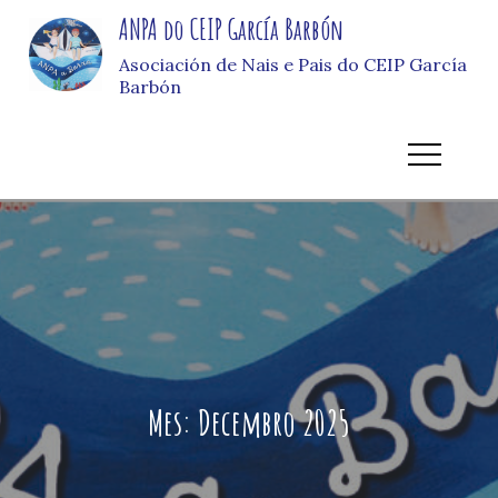
Skip
ANPA do CEIP García Barbón
to
Asociación de Nais e Pais do CEIP García
content
Barbón
Mes:
Decembro 2025