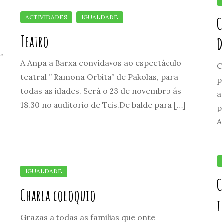
C
Teatro
D
º
A Anpa a Barxa convídavos ao espectáculo
C
teatral ” Ramona Orbita” de Pakolas, para
p
todas as idades. Será o 23 de novembro ás
a
18.30 no auditorio de Teis.De balde para […]
p
A
C
Charla coloquio
t
Grazas a todas as familias que onte