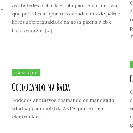
O
asististedes a chárla + coloquio.Lembrámosvos
de
A
que podedes atopar recomendacións de pelis e
t
libros sobre igualdade na nosa páxina web e
p
libros e xogos […]
T
C
Coeducando na Barxa
O
Podedes anotarvos chamando ou mandando
c
whatsapp ao móbil da ANPA, por correo
v
electrónico …
c
i