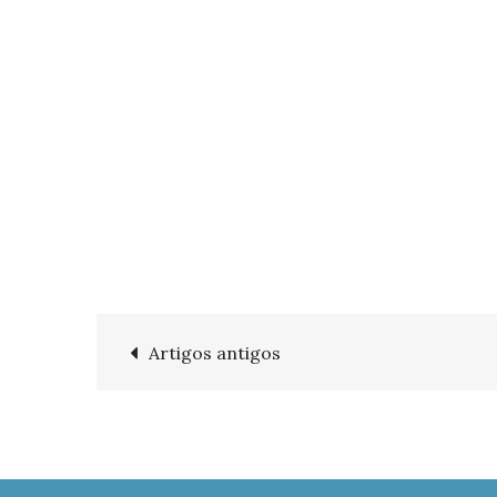
Navegación
Artigos antigos
de
entradas