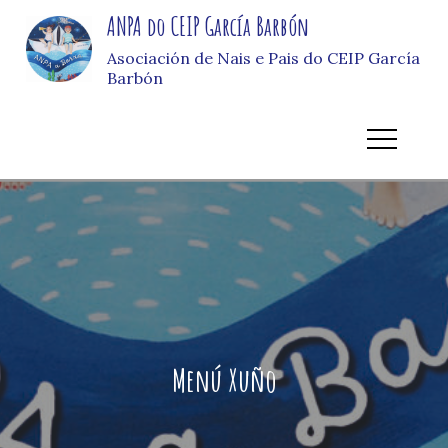
Skip
ANPA do CEIP García Barbón
to
Asociación de Nais e Pais do CEIP García
content
Barbón
Menú Xuño