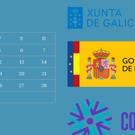
V
S
D
5
6
7
2
13
14
9
20
21
6
27
28