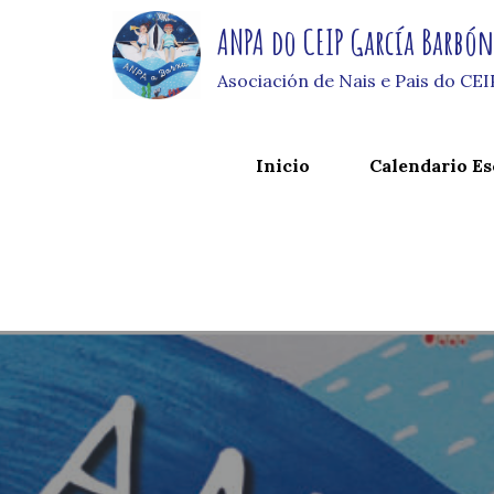
Skip
ANPA do CEIP García Barbó
to
content
Asociación de Nais e Pais do CE
Inicio
Calendario Es